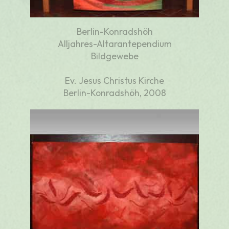
Berlin-Konradshöh
Alljahres-Altarantependium
Bildgewebe
Ev. Jesus Christus Kirche
Berlin-Konradshöh, 2008