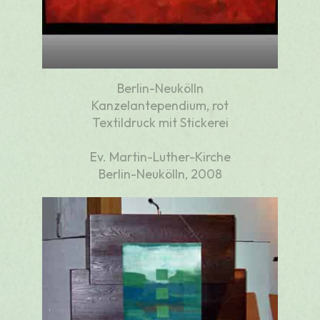
Berlin-Neukölln
Kanzelantependium, rot
Textildruck mit Stickerei
Ev. Martin-Luther-Kirche
Berlin-Neukölln, 2008