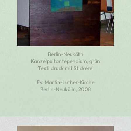
Berlin-Neukölln
Kanzelpultantependium, grün
Textildruck mit Stickerei
Ev. Martin-Luther-Kirche
Berlin-Neukölln, 2008